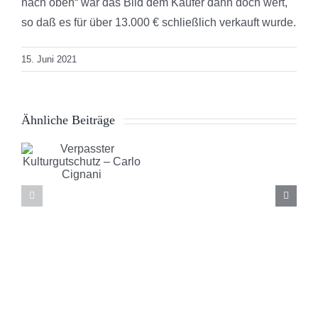
nach oben“ war das Bild dem Käufer dann doch wert,
so daß es für über 13.000 € schließlich verkauft wurde.
15. Juni 2021
r
Ähnliche Beiträge
chutz
Italy
meets
Niederlan