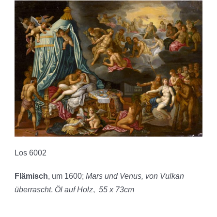
Los 6002
Flämisch
, um 1600;
Mars und Venus, von Vulkan
überrascht
.
Öl auf Holz
,
55 x 73cm