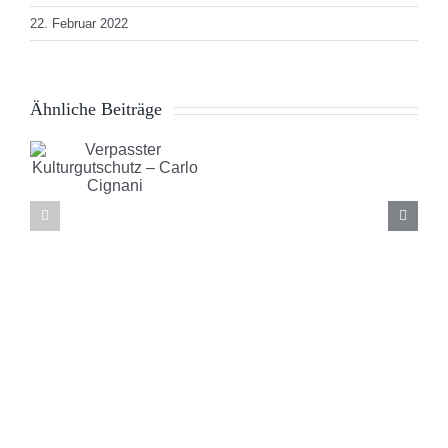
22. Februar 2022
r
Ähnliche Beiträge
chutz
Italy
meets
Niederlan